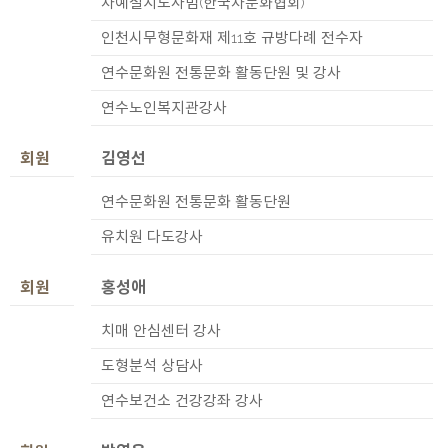
차예절지도사범(한국차문화협회)
인천시무형문화재 제11호 규방다례 전수자
연수문화원 전통문화 활동단원 및 강사
연수노인복지관강사
회원
김영선
연수문화원 전통문화 활동단원
유치원 다도강사
회원
홍성애
치매 안심센터 강사
도형분석 상담사
연수보건소 건강강좌 강사