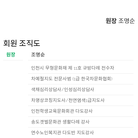
원장
조명순
회원 조직도
원장
조명순
인천시 무형문화재 제 11호 규방다례 전수자
차예절지도 전문사범 (1급 한국차문화협회)
색채심리상담사/인성심리상담사
차명상코칭지도사/천연염색1급지도사
인천학생교육문화회관 다도강사
송도갯벌문화관 생활다례 강사
연수노인복지관 다도반 지도강사